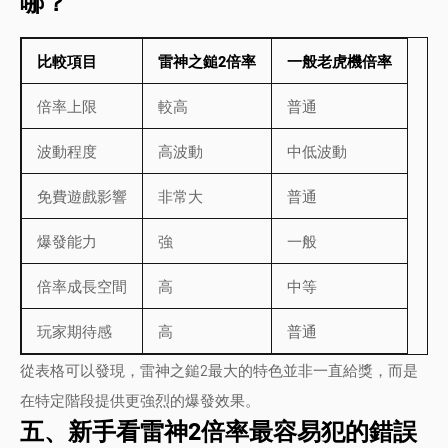
哪？
比較項目
雷神之鎚2倍率
一般老虎機倍率
倍率上限
較高
普通
波動程度
高波動
中低波動
免費遊戲影響
非常大
普通
爆發能力
強
一般
倍率成長空間
高
中等
玩家期待感
高
普通
從表格可以發現，雷神之鎚2最大的特色並非一直給獎，而是
在特定階段提供更強烈的爆發效果。
五、新手看雷神2倍率最容易犯的錯誤